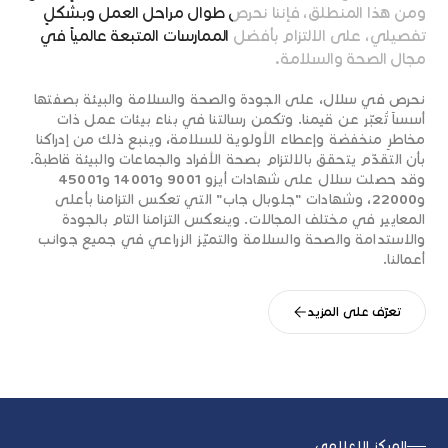
ومن
هذا
المنطلق،
فإننا
نحرص
طوال
مراحل
العمل
وبشكلٍ
تفصيلي،
على
الالتزام
بأفضل
الممارسات
المتبعة
عالمياً
في
مجال
الصحة
والسلامة.
نحرص في سلال، على الجودة والصحة والسلامة والبيئة بصفتها
أسساً تُعبّر عن قيمنا. وتكمن رسالتنا في بناء بيئات عمل ذات
مخاطرٍ منخفضة وإعطاء الأولوية للسلامة، وينبع ذلك من إدراكنا
بأن التقدّم يتحقق بالالتزام بصحة الأفراد والجماعات والبيئة قاطبةً.
وقد حصلت سلال على شهادات أيزو 9001 و14001 و45001
و22000، وشهادات "جلوبال جاب" التي تعكس التزامنا بأعلى
المعايير في مختلف المجالات. وينعكس التزامنا التام بالجودة
والاستدامة والصحة والسلامة والتميّز الزراعي في جميع جوانب
أعمالنا.
تعرّف على المزيد
المركز الإعلامي