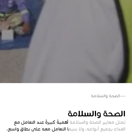
الصحة والسلامة
الصحة والسلامة
تُمثل
معايير
الصحة
والسلامة
أهميةً
كبيرةً
عند
التعامل
مع
الغذاء
بجميع
أنواعه،
ولا
سيما
التعامل
معه
على
نطاقٍ
واسع.