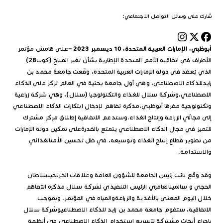
شارك على وسائل التواصل الاجتماعي:
أبوظبي، الإمارات العربية المتحدة، 10 ديسمبر 2023 –
على هامش مؤتمر
الأطراف في اتفاقية الأمم المتحدة الإطارية بشأن تغير المناخ (كوب28)
الذي يُعقد في دولة الإمارات العربية المتحدة، وقّعت جامعة محمد بن
زايدللذكاء الاصطناعي، وهي أول جامعة بحثية في العالم تركز على الذكاء
الاصطناعي،وشركة سلال للغذاء والتكنولوجيا (سلال)، وهي شركة زراعية
وتكنولوجية مقرها أبوظبي،مذكرة تفاهم لإدخال ابتكارات الذكاء الاصطناعي
إلى مجالَي الزراعة وإنتاج الغذاء.وستدعم الاتفاقية إطلاق مركز مشترك
للتميز في مجال الذكاء الاصطناعي يتمتع بالقدرةعلى تمكين دولة الإمارات
من تطوير قطاع إنتاج الغذاء وتوسيعه، في ظل تحسين الأمنالغذائي
والاستدامة.
وقد وقّع نائب رئيس الجامعة للشؤون العامة وعلاقات الخريجينسلطان
الحجي و سالمينالعامري الرئيس التنفيذي لشركة سلال مذكرة التفاهم
خلال اليوم المعني بالأغذية والزراعةوالمياه في المؤتمر. وبموجب
الاتفاقية، ستقوم جامعة محمد بن زايد للذكاء الاصطناعيوشركة سلال
بإجراء أبحاث مشتركة لتسريع استخدام الذكاء الاصطناعي في أنظمة