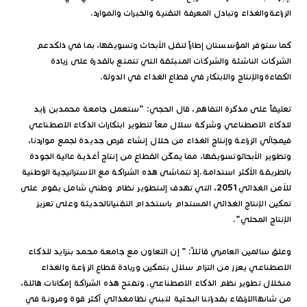
الزراعةوالغذاء وتبادل المعرفة التقنية والخبرات والموارد.
كما ستوفر المؤسستان إطاراً لنقل الأبحاث وتسويقها، بما في ذلكدعم
الشركات الناشئة والشركات المنبثقة التي تتمتع بالقدرة على زيادة
الكفاءةوالإنتاج والابتكار في قطاع الغذاء في الدولة.
تعليقاً على مذكرة التفاهم، قال الحجي: "ستعمل جامعة محمدبن زايد
للذكاء الاصطناعي وشركة سلال معاً لتطوير ابتكارات الذكاء الاصطناعي
فيمجالَي الزراعة وإنتاج الغذاء من خلال إنشاء فرص جديدة لجمع مواردنا،
وتطوير الأبحاثوتسويقها، مما يمكّن القطاع من إنتاج أغذية عالية الجودة
بالطريقة الأكثر استدامة.إذ تتماشى هذه الشراكة مع الاستراتيجية الوطنية
للأمن الغذائي 2051، التي تهدف إلىتطوير نظام وطني شامل يقوم على
تمكين الإنتاج الغذائي المستدام باستخدام التقنياتالحديثة وعلى تعزيز
الإنتاج المحلي".
وعلق سالمين العامري قائلاً: " إن التعاون مع جامعة محمد بنزايد للذكاء
الاصطناعي يعزز من التزام سلال بتمكين وريادة قطاع الزراعة والغذاء
منخلال تطوير نظم الذكاء الاصطناعي. وتفتح هذه الشراكة إمكانات هائلة،
من شانهاالارتقاء بقدراتنا البحثية لتبني نظامغذائي أكثر قوة ومرونة في