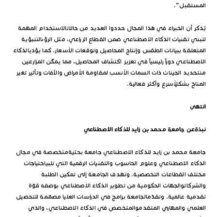
المستقبل".
يُذكر أن الخبراء في هذا المجال حددوا العديد من حالاتالاستخدام المهمة
لتبني تقنيات الذكاء الاصطناعي ضمن القطاع الزراعي، مثل الرؤىالتنبؤية
المتعلقة ببيانات الطقس وإنتاج المحاصيل وتوقعات الأسعار. كما يؤديالذكاء
الاصطناعي دوراً رئيسياً في تعزيز اكتشاف المحاصيل، مما يمكّن المزارعين
منتحديد الجينات ذات السمات الأنسب لمقاومة الأمراض والآفات وتأثير تغير
المناخ بشكلٍأسرع وأكثر فعالية.
انتهى
نبذةعن جامعة محمد بن زايد للذكاء الاصطناعي
جامعة محمد بن زايد للذكاء الاصطناعي جامعة بحثيةمتخصصة في مجال
الذكاء الاصطناعي وعلوم الحاسوب والتقنيات الرقمية التي تلبياحتياجات
مختلف القطاعات التخصصية. وتهدف الجامعة إلى تمكين الطلبة
والشركاتوالجهات الحكومية من تطوير الذكاء الاصطناعي بوصفه قوّة
تقدمية عالمية. وتقدّمالجامعة برامج في الدراسات العليا مصمّمة للتحصيل
العلمي والمهاري المتقدموالمتخصص في الذكاء الاصطناعي، والذي