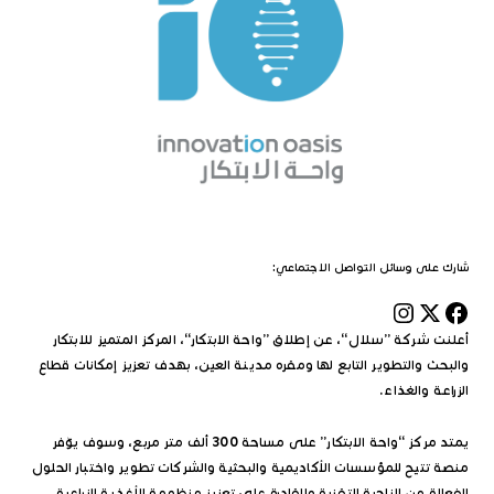
شارك على وسائل التواصل الاجتماعي:
أعلنت شركة ”سلال“، عن إطلاق ”واحة الابتكار“، المركز المتميز للابتكار
والبحث والتطوير التابع لها ومقره مدينة العين، بهدف تعزيز إمكانات قطاع
الزراعة والغذاء.
يمتد مركز “واحة الابتكار” على مساحة 300 ألف متر مربع، وسوف يوّفر
منصة تتيح للمؤسسات الأكاديمية والبحثية والشركات تطوير واختبار الحلول
الفعالة من الناحية التقنية والقادرة على تعزيز منظومة الأغذية الزراعية