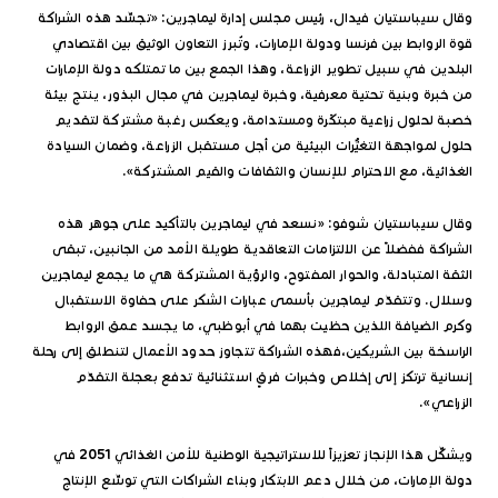
وقال سيباستيان فيدال، رئيس مجلس إدارة ليماجرين: «تجسِّد هذه الشراكة
قوة الروابط بين فرنسا ودولة الإمارات، وتُبرز التعاون الوثيق بين اقتصادي
البلدين في سبيل تطوير الزراعة، وهذا الجمع بين ما تمتلكه دولة الإمارات
من خبرة وبنية تحتية معرفية، وخبرة ليماجرين في مجال البذور، ينتج بيئة
خصبة لحلول زراعية مبتكَرة ومستدامة، ويعكس رغبة مشتركة لتقديم
حلول لمواجهة التغيُّرات البيئية من أجل مستقبل الزراعة، وضمان السيادة
الغذائية، مع الاحترام للإنسان والثقافات والقيم المشتركة».
وقال سيباستيان شوفو: «نسعد في ليماجرين بالتأكيد على جوهر هذه
الشراكة ففضلاً عن الالتزامات التعاقدية طويلة الأمد من الجانبين، تبقى
الثقة المتبادلة، والحوار المفتوح، والرؤية المشتركة هي ما يجمع ليماجرين
وسلال. وتتقدّم ليماجرين بأسمى عبارات الشكر على حفاوة الاستقبال
وكرم الضيافة اللذين حظيت بهما في أبوظبي، ما يجسد عمق الروابط
الراسخة بين الشريكين،فهذه الشراكة تتجاوز حدود الأعمال لتنطلق إلى رحلة
إنسانية ترتكز إلى إخلاص وخبرات فرقٍ استثنائية تدفع بعجلة التقدّم
الزراعي».
ويشكِّل هذا الإنجاز تعزيزاً للاستراتيجية الوطنية للأمن الغذائي 2051 في
دولة الإمارات، من خلال دعم الابتكار وبناء الشراكات التي توسِّع الإنتاج