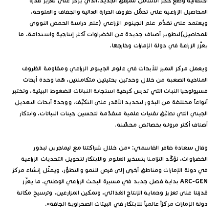
احتفالية وضع حجر الأساس للمرفق الجديد،الذي يركِّز على تعزيز قدرة
المحاصيل الزراعية على تحمُّل ظروف الحرارة العالية والجفاف والملوحة،
ويعتمد على تقدُّم علم الجينوم الزراعي (علم دراسة الحمض النووي
للمحاصيل)لتطوير أصناف جديدة من الخضراوات أكثر إنتاجية واستدامة، ما
يعزِّز الزراعة في دولة الإمارات وخارجها.
ويعمل مركز التميز للأبحاث في علوم الجينوم الزراعي ومقاومة الظروف
المناخية الصعبة من خلال وحدتين بحثيتين متكاملتين، هما وحدة أبحاث
فسيولوجيا النبات التي تدرس كيفية استجابة النباتات للضغوط البيئية، وتختبر
أنواعاً مختلفة من البذور لتحديد الأقدر على التكيُّف، ووحدة أبحاث التعديل
الجيني التي تطبِّق تقنيات علمية متقدِّمة لتحسين جينات النباتات، وابتكار
أصناف أكثر مرونة بخصائص محسَّنة.
وقال سعادة ظافر القاسمي: «من خلال شراكتنا مع ليماجرين لبذور
الخضراوات، نؤكِّد التزامنا بتسخير العلوم والابتكار لتحويل التحديات الزراعية
في دولة الإمارات ومناطق أخرى إلى فرص للنمو والتطوُّر، ويمثِّل إنشاء مركز
ARC-GEN بداية فصل جديد في مسيرة البحث الزراعي الوطني، ما يعزِّز
قدرتنا على تعزيز وحماية الإنتاج الغذائي، وتمكين المزارعين، وترسيخ مكانة
دولة الإمارات مركزاً عالمياً للابتكار في البيئات الصحراوية الجافة».